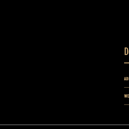
D
AD
WE