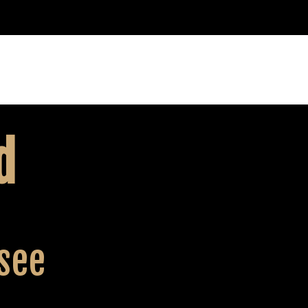
d
see