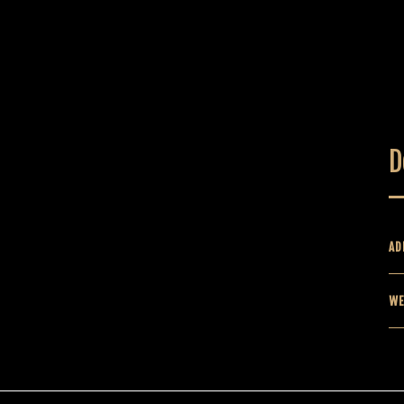
D
AD
WE