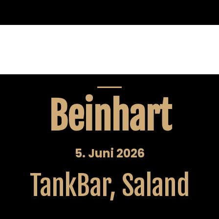
Beinhart
5. Juni 2026
TankBar, Saland