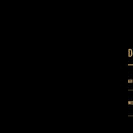
D
AD
WE