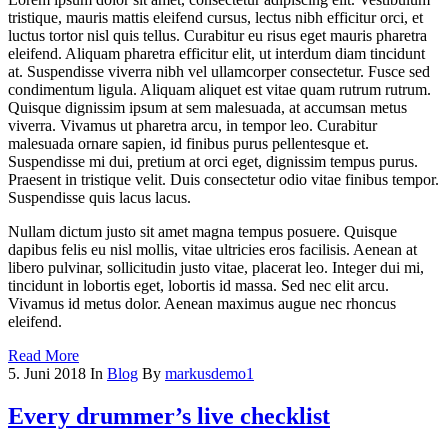
tristique, mauris mattis eleifend cursus, lectus nibh efficitur orci, et
luctus tortor nisl quis tellus. Curabitur eu risus eget mauris pharetra
eleifend. Aliquam pharetra efficitur elit, ut interdum diam tincidunt
at. Suspendisse viverra nibh vel ullamcorper consectetur. Fusce sed
condimentum ligula. Aliquam aliquet est vitae quam rutrum rutrum.
Quisque dignissim ipsum at sem malesuada, at accumsan metus
viverra. Vivamus ut pharetra arcu, in tempor leo. Curabitur
malesuada ornare sapien, id finibus purus pellentesque et.
Suspendisse mi dui, pretium at orci eget, dignissim tempus purus.
Praesent in tristique velit. Duis consectetur odio vitae finibus tempor.
Suspendisse quis lacus lacus.
Nullam dictum justo sit amet magna tempus posuere. Quisque
dapibus felis eu nisl mollis, vitae ultricies eros facilisis. Aenean at
libero pulvinar, sollicitudin justo vitae, placerat leo. Integer dui mi,
tincidunt in lobortis eget, lobortis id massa. Sed nec elit arcu.
Vivamus id metus dolor. Aenean maximus augue nec rhoncus
eleifend.
Read More
5. Juni 2018
In
Blog
By
markusdemo1
Every drummer’s live checklist