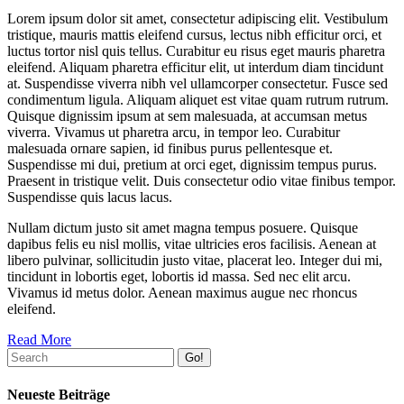
Lorem ipsum dolor sit amet, consectetur adipiscing elit. Vestibulum
tristique, mauris mattis eleifend cursus, lectus nibh efficitur orci, et
luctus tortor nisl quis tellus. Curabitur eu risus eget mauris pharetra
eleifend. Aliquam pharetra efficitur elit, ut interdum diam tincidunt
at. Suspendisse viverra nibh vel ullamcorper consectetur. Fusce sed
condimentum ligula. Aliquam aliquet est vitae quam rutrum rutrum.
Quisque dignissim ipsum at sem malesuada, at accumsan metus
viverra. Vivamus ut pharetra arcu, in tempor leo. Curabitur
malesuada ornare sapien, id finibus purus pellentesque et.
Suspendisse mi dui, pretium at orci eget, dignissim tempus purus.
Praesent in tristique velit. Duis consectetur odio vitae finibus tempor.
Suspendisse quis lacus lacus.
Nullam dictum justo sit amet magna tempus posuere. Quisque
dapibus felis eu nisl mollis, vitae ultricies eros facilisis. Aenean at
libero pulvinar, sollicitudin justo vitae, placerat leo. Integer dui mi,
tincidunt in lobortis eget, lobortis id massa. Sed nec elit arcu.
Vivamus id metus dolor. Aenean maximus augue nec rhoncus
eleifend.
Read More
Go!
Neueste Beiträge