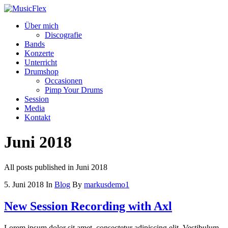
Über mich
Discografie
Bands
Konzerte
Unterricht
Drumshop
Occasionen
Pimp Your Drums
Session
Media
Kontakt
Juni 2018
All posts published in Juni 2018
5. Juni 2018
In
Blog
By
markusdemo1
New Session Recording with Axl
Lorem ipsum dolor sit amet, consectetur adipiscing elit. Vestibulum