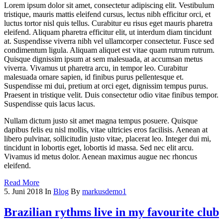
Lorem ipsum dolor sit amet, consectetur adipiscing elit. Vestibulum
tristique, mauris mattis eleifend cursus, lectus nibh efficitur orci, et
luctus tortor nisl quis tellus. Curabitur eu risus eget mauris pharetra
eleifend. Aliquam pharetra efficitur elit, ut interdum diam tincidunt
at. Suspendisse viverra nibh vel ullamcorper consectetur. Fusce sed
condimentum ligula. Aliquam aliquet est vitae quam rutrum rutrum.
Quisque dignissim ipsum at sem malesuada, at accumsan metus
viverra. Vivamus ut pharetra arcu, in tempor leo. Curabitur
malesuada ornare sapien, id finibus purus pellentesque et.
Suspendisse mi dui, pretium at orci eget, dignissim tempus purus.
Praesent in tristique velit. Duis consectetur odio vitae finibus tempor.
Suspendisse quis lacus lacus.
Nullam dictum justo sit amet magna tempus posuere. Quisque
dapibus felis eu nisl mollis, vitae ultricies eros facilisis. Aenean at
libero pulvinar, sollicitudin justo vitae, placerat leo. Integer dui mi,
tincidunt in lobortis eget, lobortis id massa. Sed nec elit arcu.
Vivamus id metus dolor. Aenean maximus augue nec rhoncus
eleifend.
Read More
5. Juni 2018
In
Blog
By
markusdemo1
Brazilian rythms live in my favourite club